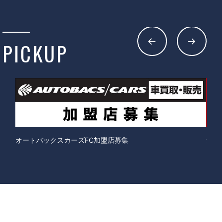
PICKUP
オートバックスカーズFC加盟店募集
免税