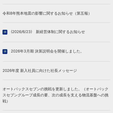
2026/07/31
令和8年熊本地震の影響に関するお知らせ（第五報）
2026/07/31
「Audi郡山」新規オープン
2027年 3月期 第1四半期 決算FLASH
（392KB）
(2026/6/23) 新経営体制に関するお知らせ
2026/07/27
2026/07/31
日本カーシェアリング協会に車両8台を寄贈
2027年３月期 第１四半期決算短信〔日本基準〕（連結）
2026年3月期 決算説明会を開催しました。
（256KB）
2026/07/15
2026年度 新入社員に向けた社長メッセージ
「VEEMO Welfare」が 大分市「イノベーション・トライアル
2026/07/31
支援事業」に採択
当社連結子会社による株式会社羽中田自動車工業の株式取得
（孫会社化）に関するお知らせ
オートバックスセブンの挑戦を更新しました。（オートバック
（154KB）
スセブングループ成長の要、次の成長を支える物流基盤への挑
戦）