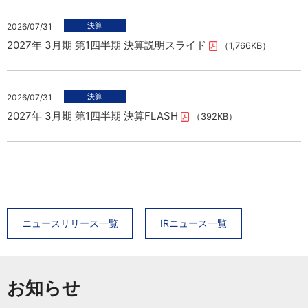
2026/07/31
2027年 3月期 第1四半期 決算説明スライド
（1,766KB）
2026/07/31
2027年 3月期 第1四半期 決算FLASH
（392KB）
2026/08/06
2026/08/07
タイヤ専業店「ビーライン小倉東インター店」新規オープン
2027年3月期 7月度 月次売上概況（速報）についてのお知ら
ニュースリリース一覧
IRニュース一覧
せ
（696KB）
2026/08/06
ライフスタイル提案型賃貸マンション 「グランレジデンス大橋
お知らせ
2026/07/31
concept by BACSPOT」誕生
2027年 3月期 第1四半期 決算説明スライド
（1,766KB）