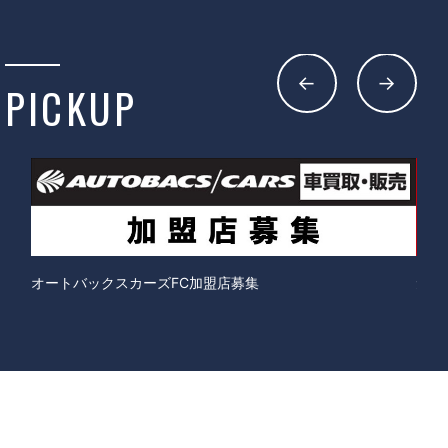
PICKUP
オートバックスカーズFC加盟店募集
免税