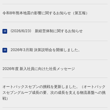
2026/07/31
令和8年熊本地震の影響に関するお知らせ（第五報）
2026/07/31
「Audi郡山」新規オープン
2027年 3月期 第1四半期 決算FLASH
（392KB）
(2026/6/23) 新経営体制に関するお知らせ
2026/07/27
2026/07/31
日本カーシェアリング協会に車両8台を寄贈
2027年３月期 第１四半期決算短信〔日本基準〕（連結）
2026年3月期 決算説明会を開催しました。
（256KB）
2026/07/15
2026年度 新入社員に向けた社長メッセージ
「VEEMO Welfare」が 大分市「イノベーション・トライアル
2026/07/31
支援事業」に採択
当社連結子会社による株式会社羽中田自動車工業の株式取得
（孫会社化）に関するお知らせ
オートバックスセブンの挑戦を更新しました。（オートバック
（154KB）
スセブングループ成長の要、次の成長を支える物流基盤への挑
戦）