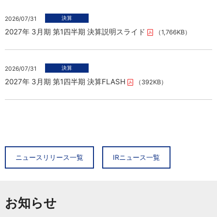
2026/07/31
2027年 3月期 第1四半期 決算説明スライド
（1,766KB）
2026/07/31
2027年 3月期 第1四半期 決算FLASH
（392KB）
2026/08/06
2026/08/07
タイヤ専業店「ビーライン小倉東インター店」新規オープン
2027年3月期 7月度 月次売上概況（速報）についてのお知ら
ニュースリリース一覧
IRニュース一覧
せ
（696KB）
2026/08/06
ライフスタイル提案型賃貸マンション 「グランレジデンス大橋
お知らせ
2026/07/31
concept by BACSPOT」誕生
2027年 3月期 第1四半期 決算説明スライド
（1,766KB）