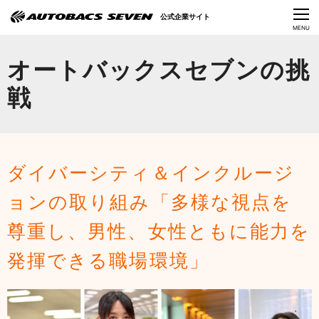
Language
公式企業サイト
CLOSE
MENU
オートバックスセブンの挑戦
オートバックスセブンの挑
会社情報
戦
IR情報
サステナビリティ
ダイバーシティ＆インクルージ
ニュース
ョンの取り組み「多様な視点を
採用情報
尊重し、男性、女性ともに能力を
発揮できる職場環境」