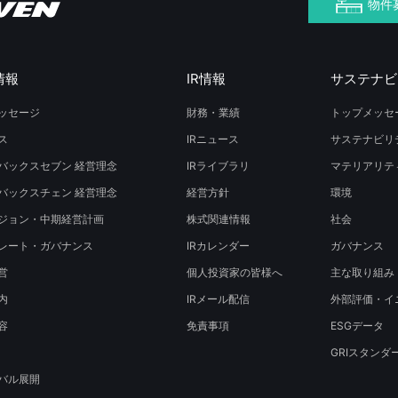
物件
情報
IR情報
サステナビ
ッセージ
財務・業績
トップメッセ
ス
IRニュース
サステナビリ
バックスセブン 経営理念
IRライブラリ
マテリアリテ
バックスチェン 経営理念
経営方針
環境
ジョン・中期経営計画
株式関連情報
社会
レート・ガバナンス
IRカレンダー
ガバナンス
営
個人投資家の皆様へ
主な取り組み
内
IRメール配信
外部評価・イ
容
免責事項
ESGデータ
GRIスタンダ
バル展開