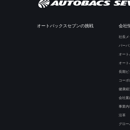
オートバックスセブンの挑戦
会社
社長メ
パーパ
オート
オート
長期ビ
コーポ
健康経
会社案
事業内
沿革
グロー