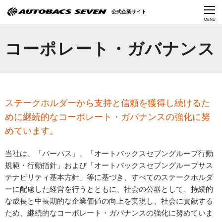
Language
公式企業サイト
CLOSE
MENU
オートバックスセブンの挑戦
コーポレート・ガバナンス
会社情報
IR情報
ステークホルダーから支持と信頼を獲得し続けるた
サステナビリティ
めに継続的なコーポレート・ガバナンスの強化に努
めています。
ニュース
当社は、「パーパス」、「オートバックスセブングループ行動
採用情報
規範・行動指針」および「オートバックスセブングループサス
テナビリティ基本方針」等に基づき、すべてのステークホルダ
ーに配慮した経営を行うとともに、社会の公器として、持続的
な成長と中長期的な企業価値の向上を実現し、社会に貢献する
ため、継続的なコーポレート・ガバナンスの強化に努めていま