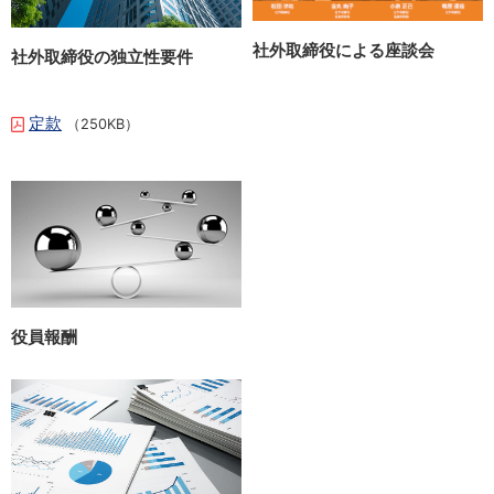
社外取締役による座談会
社外取締役の独立性要件
定款
（250KB）
役員報酬