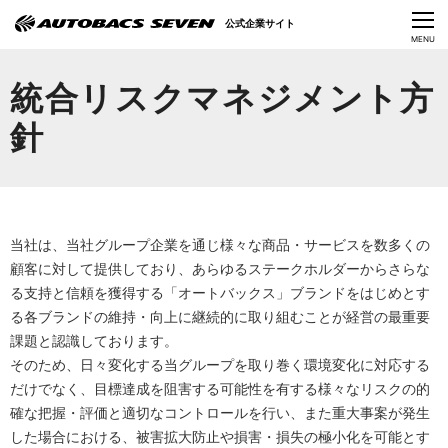
Language
公式企業サイト
CLOSE
MENU
オートバックスセブンの挑戦
統合リスクマネジメント方
会社情報
針
IR情報
サステナビリティ
当社は、当社グループ企業を通じ様々な商品・サービスを数多くの
ニュース
顧客に対して提供しており、あらゆるステークホルダーからさらな
る支持と信頼を獲得する「オートバックス」ブランドをはじめとす
採用情報
る各ブランドの維持・向上に継続的に取り組むことが経営の最重要
課題と認識しております。
そのため、日々変化する当グループを取り巻く環境変化に対応する
だけでなく、目標達成を阻害する可能性を有する様々なリスクの的
確な把握・評価と適切なコントロールを行い、また重大事案が発生
した場合における、被害拡大防止や損害・損失の極小化を可能とす