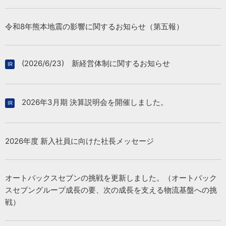
2026/07/31
令和8年熊本地震の影響に関するお知らせ（第五報）
2026/07/31
「Audi郡山」新規オープン
2027年 3月期 第1四半期 決算FLASH
（392KB）
(2026/6/23) 新経営体制に関するお知らせ
2026/07/27
2026/07/31
日本カーシェアリング協会に車両8台を寄贈
2027年３月期 第１四半期決算短信〔日本基準〕（連結）
2026年3月期 決算説明会を開催しました。
（256KB）
2026/07/15
2026年度 新入社員に向けた社長メッセージ
「VEEMO Welfare」が 大分市「イノベーション・トライアル
2026/07/31
支援事業」に採択
当社連結子会社による株式会社羽中田自動車工業の株式取得
（孫会社化）に関するお知らせ
オートバックスセブンの挑戦を更新しました。（オートバック
（154KB）
スセブングループ成長の要、次の成長を支える物流基盤への挑
戦）