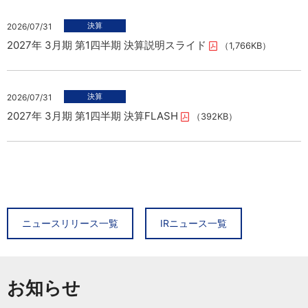
2026/07/31
2027年 3月期 第1四半期 決算説明スライド
（1,766KB）
2026/07/31
2027年 3月期 第1四半期 決算FLASH
（392KB）
2026/08/06
2026/08/07
タイヤ専業店「ビーライン小倉東インター店」新規オープン
2027年3月期 7月度 月次売上概況（速報）についてのお知ら
ニュースリリース一覧
IRニュース一覧
せ
（696KB）
2026/08/06
ライフスタイル提案型賃貸マンション 「グランレジデンス大橋
お知らせ
2026/07/31
concept by BACSPOT」誕生
2027年 3月期 第1四半期 決算説明スライド
（1,766KB）