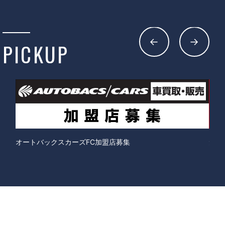
PICKUP
オートバックスカーズFC加盟店募集
免税