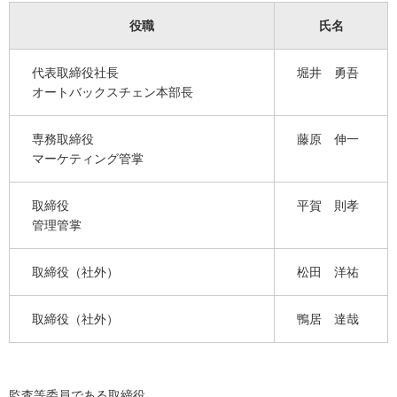
役職
氏名
代表取締役社長
堀井 勇吾
オートバックスチェン本部長
専務取締役
藤原 伸一
マーケティング管掌
取締役
平賀 則孝
管理管掌
取締役（社外）
松田 洋祐
取締役（社外）
鴨居 達哉
監査等委員である取締役