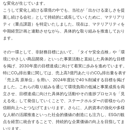
な変化が生じています。
こうして変化し続ける環境の中でも、当社が「出かける楽しさを提
案し続ける会社」として持続的に成長していくために、マテリアリ
ティ（重点課題）を特定いたしました。現在は、マテリアリティを
中期経営計画と連動させながら、具体的な取り組みを推進しており
ます。
その一環として、非財務目標において、「タイヤ安全点検」や「環
境にやさしい商品開発」といった事業活動と直結した具体的な目標
を掲げ、2030年度の目標達成に向けて着実に歩みを進めています。
特にCO₂排出量に関しては、売上高1億円あたりのCO₂排出量を表す
「売上高 原単位」を用い、2024年度比で40％削減する目標を掲げ
ました。これらの取り組みを通じて環境負荷の低減と事業成長を両
立させ、目標達成に向けた具体的な活動やその進捗プロセスを「見
える化」して発信していくことで、ステークホルダーの皆様からの
信頼向上へとつなげてまいります。さらに、人的資本の強化や多様
な人材の活躍推進といった社会的価値の創造にも注力し、ESGの観
点を経営に統合することで、持続的な企業価値の向上を目指してま
いります。