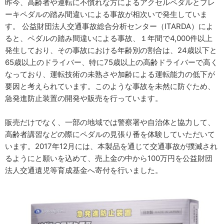
昨今、高齢者や運転に不慣れな方によるアクセルペダルとブレ
ーキペダルの踏み間違いによる事故が相次いで発生していま
す。 公益財団法人交通事故総合分析センター（ITARDA）によ
ると、ペダルの踏み間違いによる事故、１年間で4,000件以上
発生しており、その事故における年齢別の割合は、24歳以下と
65歳以上のドライバー、特に75歳以上の高齢ドライバーで高く
なっており、運転技術の未熟さや加齢による運転能力の低下が
要因と考えられています。このような事故を未然に防ぐため、
急発進防止装置の開発や販売を行っています。
販売だけでなく、一部の地域では警察署や自治体と協力して、
高齢者講習などの際にペダルの見張り番を体験していただいて
います。2017年12月には、本製品を通じて交通事故が撲滅され
るようにと願いを込めて、売上金の中から100万円を公益財団
法人交通遺児等育成基金へ寄付を行いました。