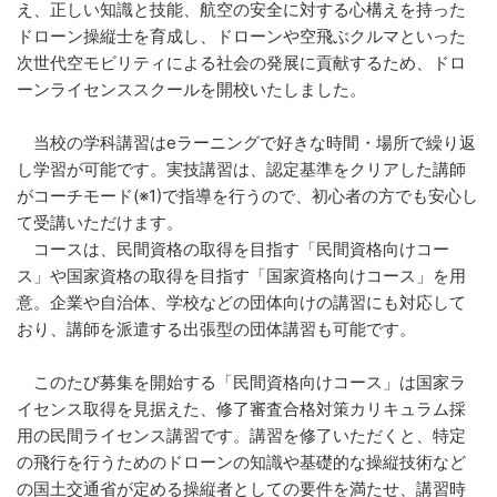
え、正しい知識と技能、航空の安全に対する心構えを持った
ドローン操縦士を育成し、ドローンや空飛ぶクルマといった
次世代空モビリティによる社会の発展に貢献するため、ドロ
ーンライセンススクールを開校いたしました。
当校の学科講習はeラーニングで好きな時間・場所で繰り返
し学習が可能です。実技講習は、認定基準をクリアした講師
がコーチモード(※1)で指導を行うので、初心者の方でも安心し
て受講いただけます。
コースは、民間資格の取得を目指す「民間資格向けコー
ス」や国家資格の取得を目指す「国家資格向けコース」を用
意。企業や自治体、学校などの団体向けの講習にも対応して
おり、講師を派遣する出張型の団体講習も可能です。
このたび募集を開始する「民間資格向けコース」は国家ラ
イセンス取得を見据えた、修了審査合格対策カリキュラム採
用の民間ライセンス講習です。講習を修了いただくと、特定
の飛行を行うためのドローンの知識や基礎的な操縦技術など
の国土交通省が定める操縦者としての要件を満たせ、講習時