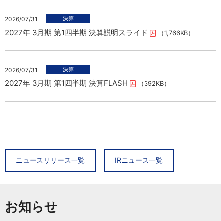
2026/07/31
2027年 3月期 第1四半期 決算説明スライド
（1,766KB）
2026/07/31
2027年 3月期 第1四半期 決算FLASH
（392KB）
2026/08/06
2026/08/07
タイヤ専業店「ビーライン小倉東インター店」新規オープン
2027年3月期 7月度 月次売上概況（速報）についてのお知ら
ニュースリリース一覧
IRニュース一覧
せ
（696KB）
2026/08/06
ライフスタイル提案型賃貸マンション 「グランレジデンス大橋
お知らせ
2026/07/31
concept by BACSPOT」誕生
2027年 3月期 第1四半期 決算説明スライド
（1,766KB）