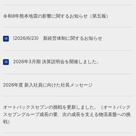
2026/07/31
令和8年熊本地震の影響に関するお知らせ（第五報）
2026/07/31
「Audi郡山」新規オープン
2027年 3月期 第1四半期 決算FLASH
（392KB）
(2026/6/23) 新経営体制に関するお知らせ
2026/07/27
2026/07/31
日本カーシェアリング協会に車両8台を寄贈
2027年３月期 第１四半期決算短信〔日本基準〕（連結）
2026年3月期 決算説明会を開催しました。
（256KB）
2026/07/15
2026年度 新入社員に向けた社長メッセージ
「VEEMO Welfare」が 大分市「イノベーション・トライアル
2026/07/31
支援事業」に採択
当社連結子会社による株式会社羽中田自動車工業の株式取得
（孫会社化）に関するお知らせ
オートバックスセブンの挑戦を更新しました。（オートバック
（154KB）
スセブングループ成長の要、次の成長を支える物流基盤への挑
戦）