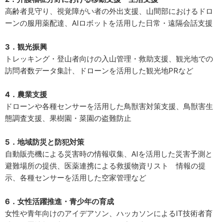
高齢者見守り、視覚障がい者の外出支援、山間部におけるドロ
ーンの服用薬配達、AIロボットを活用した日常・遠隔会話支援
3．観光振興
トレッキング・登山者向けの入山管理・救助支援、観光地での
訪問者数データ集計、ドローンを活用した観光地PRなど
4．農業支援
ドローンや各種センサーを活用した鳥獣害対策支援、鳥獣害生
態調査支援、果樹園・菜園の盗難防止
5．地域防災と防犯対策
自動販売機による災害時の情報収集、AIを活用した災害予測と
避難場所の提供、医薬連携による救援物資リスト 情報の提
示、各種センサーを活用した空家管理など
6．女性活躍推進・青少年の育成
女性や青年向けのアイデアソン、ハッカソンによるIT技術者育