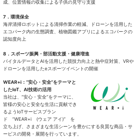
成、位置情報の収集による子供の見守り支援
7．環境保全
海岸清掃ロボットによる清掃作業の軽減、ドローンを活用した
エコパーク内の生態調査、植物図鑑アプリによるエコパークの
認知度向上
8．スポーツ振興・部活動支援・健康増進
バイタルデータとAIを活用した競技力向上と熱中症対策、VRや
ドローンを活用したeスポーツイベントの開催
WEAR+i：”安心・安全”をテーマと
したIoT、AI技術の活用
当社は、“安心・安全”をテーマに、
皆様の安心と安全な生活に貢献でき
るようIoTサービスブラン
ド “WEAR+i (ウェア アイ)” を
立ち上げ、さまざまな生活シーンを豊かにする良質な商品・サ
ービスの開発・展開を行っています。