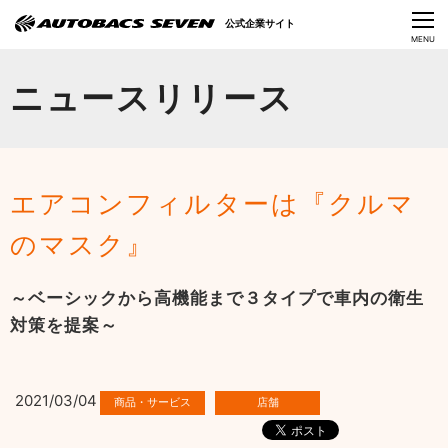
Language
公式企業サイト
CLOSE
MENU
オートバックスセブンの挑戦
ニュースリリース
会社情報
IR情報
エアコンフィルターは『クルマ
サステナビリティ
のマスク』
ニュース
～ベーシックから高機能まで３タイプで車内の衛生
採用情報
対策を提案～
2021/03/04