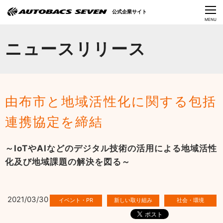
Language
公式企業サイト
CLOSE
MENU
オートバックスセブンの挑戦
ニュースリリース
会社情報
IR情報
由布市と地域活性化に関する包括
サステナビリティ
連携協定を締結
ニュース
～IoTやAIなどのデジタル技術の活用による地域活性
採用情報
化及び地域課題の解決を図る～
2021/03/30