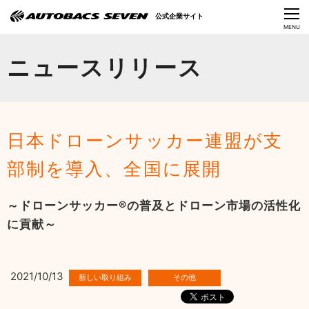
Language
公式企業サイト
CLOSE
MENU
オートバックスセブンの挑戦
ニュースリリース
会社情報
IR情報
日本ドローンサッカー連盟が支
サステナビリティ
部制を導入、全国に展開
ニュース
～ドローンサッカー®の普及とドローン市場の活性化
採用情報
に貢献～
2021/10/13