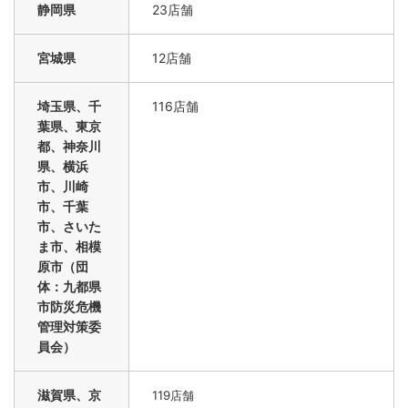
静岡県
23店舗
宮城県
12店舗
埼玉県、千
116店舗
葉県、東京
都、神奈川
県、横浜
市、川崎
市、千葉
市、さいた
ま市、相模
原市（団
体：九都県
市防災危機
管理対策委
員会）
滋賀県、京
119店舗