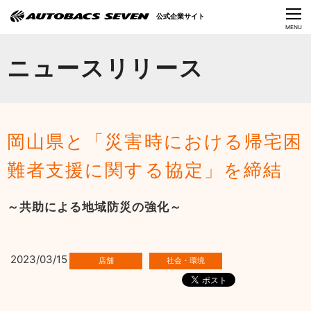
Language
公式企業サイト
CLOSE
MENU
オートバックスセブンの挑戦
ニュースリリース
会社情報
IR情報
岡山県と「災害時における帰宅困
サステナビリティ
難者支援に関する協定」を締結
ニュース
～共助による地域防災の強化～
採用情報
2023/03/15