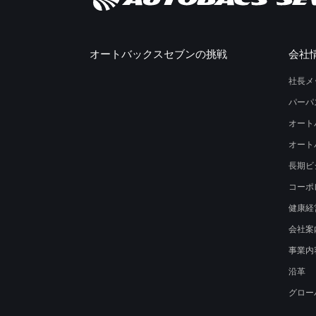
オートバックスセブンの挑戦
会社
社長メ
パーパ
オート
オート
長期ビ
コーポ
健康経
会社案
事業内
沿革
グロー