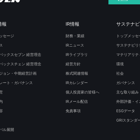
情報
IR情報
サステナビ
ッセージ
財務・業績
トップメッセ
ス
IRニュース
サステナビリ
バックスセブン 経営理念
IRライブラリ
マテリアリテ
バックスチェン 経営理念
経営方針
環境
ジョン・中期経営計画
株式関連情報
社会
レート・ガバナンス
IRカレンダー
ガバナンス
営
個人投資家の皆様へ
主な取り組み
内
IRメール配信
外部評価・イ
容
免責事項
ESGデータ
GRIスタンダ
バル展開