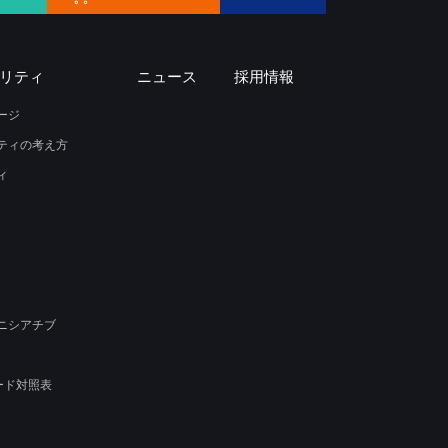
リティ
ニュース
採用情報
ージ
ティの考え方
ィ
ニシアチブ
ード対照表