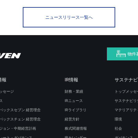
ニュースリリース一覧へ
物件
情報
IR情報
サステナビ
ッセージ
財務・業績
トップメッセ
ス
IRニュース
サステナビリ
バックスセブン 経営理念
IRライブラリ
マテリアリテ
バックスチェン 経営理念
経営方針
環境
ジョン・中期経営計画
株式関連情報
社会
レート・ガバナンス
IRカレンダー
ガバナンス