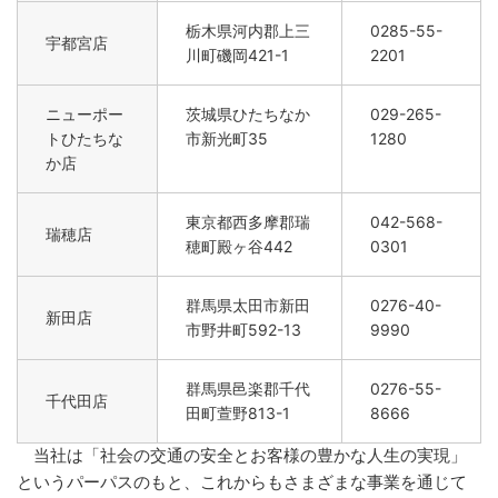
栃木県河内郡上三
0285-55-
宇都宮店
川町磯岡421-1
2201
ニューポー
茨城県ひたちなか
029-265-
トひたちな
市新光町35
1280
か店
東京都西多摩郡瑞
042-568-
瑞穂店
穂町殿ヶ谷442
0301
群馬県太田市新田
0276-40-
新田店
市野井町592-13
9990
群馬県邑楽郡千代
0276-55-
千代田店
田町萱野813-1
8666
当社は「社会の交通の安全とお客様の豊かな人生の実現」
というパーパスのもと、これからもさまざまな事業を通じて