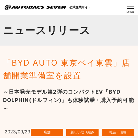
Language
公式企業サイト
CLOSE
MENU
オートバックスセブンの挑戦
ニュースリリース
会社情報
IR情報
「BYD AUTO 東京ベイ東雲」店
サステナビリティ
舗開業準備室を設置
ニュース
～日本発売モデル第2弾のコンパクトEV「BYD
採用情報
DOLPHIN(ドルフィン)」も体験試乗・購入予約可能
～
2023/09/29