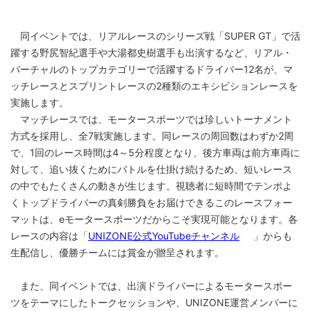
同イベントでは、リアルレースのシリーズ戦「SUPER GT」で活
躍する野尻智紀選手や大湯都史樹選手も出演するなど、リアル・
バーチャルのトップカテゴリーで活躍するドライバー12名が、マ
ッチレースとスプリントレースの2種類のエキシビションレースを
実施します。
マッチレースでは、モータースポーツでは珍しいトーナメント
方式を採用し、全7戦実施します。同レースの周回数はわずか2周
で、1回のレース時間は4～5分程度となり、後方車両は前方車両に
対して、追い抜くためにバトルを仕掛け続けるため、短いレース
の中でもたくさんの動きが生じます。視聴者に短時間でテンポよ
くトップドライバーの真剣勝負をお届けできるこのレースフォー
マットは、eモータースポーツだからこそ実現可能となります。各
レースの内容は「
UNIZONE公式YouTubeチャンネル
」からも
生配信し、優勝チームには賞金が贈呈されます。
また、同イベントでは、出演ドライバーによるモータースポー
ツをテーマにしたトークセッションや、UNIZONE運営メンバーに