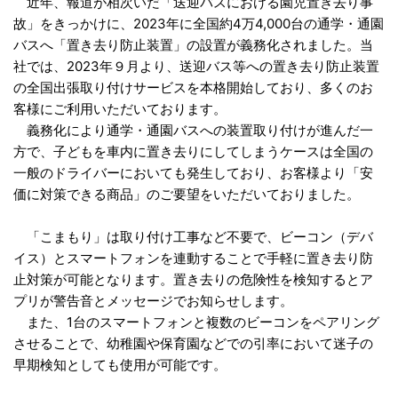
近年、報道が相次いだ「送迎バスにおける園児置き去り事
故」をきっかけに、2023年に全国約4万4,000台の通学・通園
バスへ「置き去り防止装置」の設置が義務化されました。当
社では、2023年９月より、送迎バス等への置き去り防止装置
の全国出張取り付けサービスを本格開始しており、多くのお
客様にご利用いただいております。
義務化により通学・通園バスへの装置取り付けが進んだ一
方で、子どもを車内に置き去りにしてしまうケースは全国の
一般のドライバーにおいても発生しており、お客様より「安
価に対策できる商品」のご要望をいただいておりました。
「こまもり」は取り付け工事など不要で、ビーコン（デバ
イス）とスマートフォンを連動することで手軽に置き去り防
止対策が可能となります。置き去りの危険性を検知するとア
プリが警告音とメッセージでお知らせします。
また、1台のスマートフォンと複数のビーコンをペアリング
させることで、幼稚園や保育園などでの引率において迷子の
早期検知としても使用が可能です。