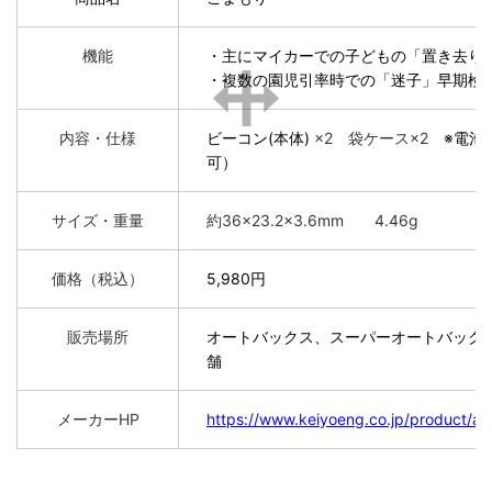
機能
・主にマイカーでの子どもの「置き去り
・複数の園児引率時での「迷子」早期検
内容・仕様
ビーコン(本体)
×2
袋ケース×2
※電池
可）
サイズ・重量
約36×23.2×3.6mm 4.46g
価格（税込）
5,980
円
販売場所
オートバックス、スーパーオートバックス、
舗
メーカーHP
https://www.keiyoeng.co.jp/product/an