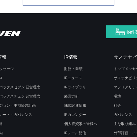
物件
情報
IR情報
サステナビ
ッセージ
財務・業績
トップメッセ
ス
IRニュース
サステナビリ
バックスセブン 経営理念
IRライブラリ
マテリアリテ
バックスチェン 経営理念
経営方針
環境
ジョン・中期経営計画
株式関連情報
社会
レート・ガバナンス
IRカレンダー
ガバナンス
営
個人投資家の皆様へ
主な取り組み
内
IRメール配信
外部評価・イ