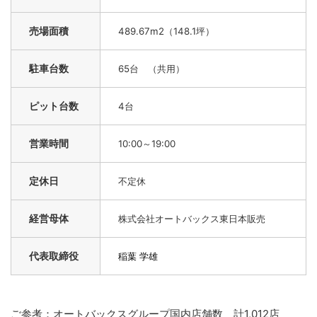
売場面積
489.67m2
（148.1坪）
駐車台数
65
台 （共用）
ピット台数
4
台
営業時間
10:00
～19:00
定休日
不定休
経営母体
株式会社オートバックス東日本販売
代表取締役
稲葉 学雄
ご参考：オートバックスグループ国内店舗数 計1,012店