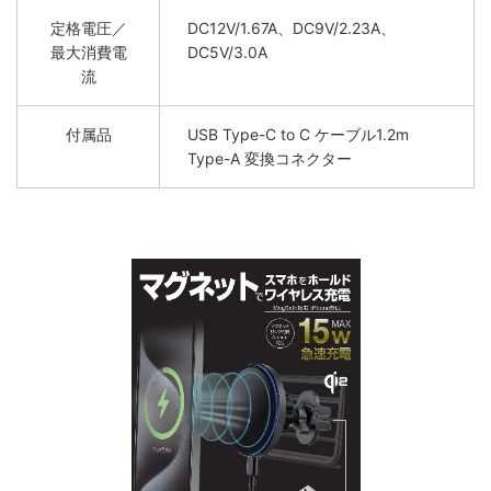
定格電圧／
DC12V/1.67A、DC9V/2.23A、
最大消費電
DC5V/3.0A
流
付属品
USB Type-C to C ケーブル1.2m
Type-A 変換コネクター