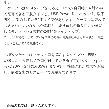
す。
ケーブルは全14タイプをそろえ、1本で2台同時に合計2.4A
で充電できる二股タイプと、USB Power Delivery（*1、以下
PD）に対応している1本タイプがあります。ケーブルは束ねて
も絡まりにくいなめらか素材と、繰り返しの折り曲げや伸ば
しに強いメッシュ素材の2種類をラインアップ。
*1：USB規格の一つで、デバイス間の充電や電力供給をより効率的かつ高速
に行うことができる規格です。
増設ソケットはソケット口を増設するタイプや、複数の
USBコネクタ差し込み口が付いているタイプがあり、いずれ
もPD20W（S41のみ65W）まで対応。接続された端末を認識
し、最適な出力とスピードで充電ができます。
商品の概要は、以下の通りです。