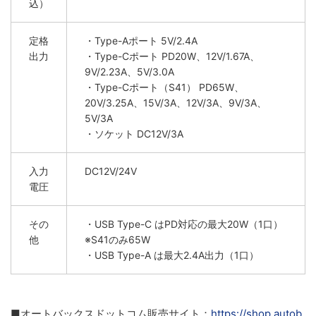
込）
定格
・Type-Aポート 5V/2.4A
出力
・Type-Cポート PD20W、12V/1.67A、
9V/2.23A、5V/3.0A
・Type-Cポート（S41） PD65W、
20V/3.25A、15V/3A、12V/3A、9V/3A、
5V/3A
・ソケット DC12V/3A
入力
DC12V/24V
電圧
その
・USB Type-C はPD対応の最大20W（1口）
他
※S41のみ65W
・USB Type-A は最大2.4A出力（1口）
■オートバックスドットコム販売サイト：
https://shop.autob