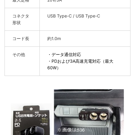
コネクタ
USB Type-C / USB Type-C
形状
コード長
約1.0m
その他
・データ通信対応
・PDおよび3A高速充電対応（最大
60W）