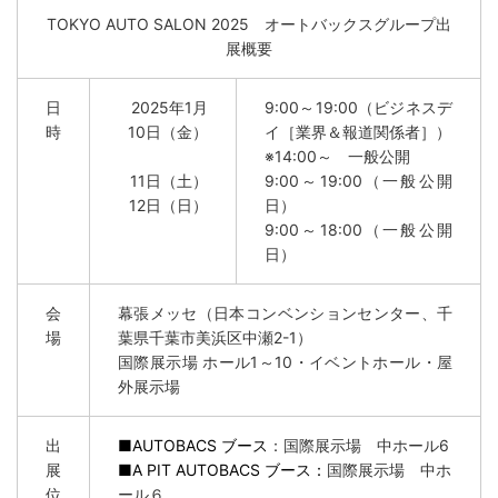
TOKYO AUTO SALON 2025
オートバックスグループ出
展概要
日
2025
年1月
9:00
～19:00（ビジネスデ
時
10日（金）
イ［業界＆報道関係者］）
※14:00～ 一般公開
11
日（土）
9:00～19:00（一般公開
12日（日）
日）
9:00～18:00（一般公開
日）
会
幕張メッセ（日本コンベンションセンター、千
場
葉県千葉市美浜区中瀬2-1）
国際展示場 ホール1～10・イベントホール・屋
外展示場
出
■AUTOBACS ブース
：国際展示場 中ホール6
展
■A PIT AUTOBACS ブース：
国際展示場 中ホ
位
ール６