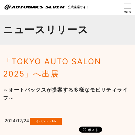
Language
公式企業サイト
CLOSE
MENU
オートバックスセブンの挑戦
ニュースリリース
会社情報
IR情報
「TOKYO AUTO SALON
サステナビリティ
2025」へ出展
ニュース
～オートバックスが提案する多様なモビリティライ
採用情報
フ～
2024/12/24