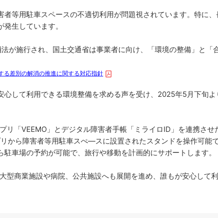
者等用駐車スペースの不適切利用が問題視されています。特に、
が発生しています。
解消法が施行され、国土交通省は事業者に向け、「環境の整備」と「
する差別の解消の推進に関する対応指針
て利用できる環境整備を求める声を受け、2025年5月下旬より「VE
探しアプリ「VEEMO」とデジタル障害者手帳「ミライロID」を連携
アプリから障害者等用駐車スぺ―スに設置されたスタンドを操作可能
ら駐車場の予約が可能で、旅行や移動を計画的にサポートします。
、全国の大型商業施設や病院、公共施設へも展開を進め、誰もが安心し