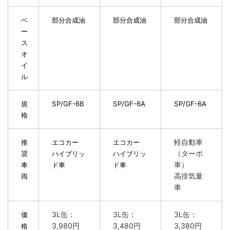
ベ
部分合成油
部分合成油
部分合成油
ー
ス
オ
イ
ル
規
SP/GF-6B
SP/GF-6A
SP/GF-6A
格
軽自動車
推
エコカー
エコカー
（ターボ
奨
ハイブリッ
ハイブリッ
車）
車
ド車
ド車
高排気量
両
車
3L缶：
3L缶：
3L缶：
価
3,980円
3,480円
3,380円
格