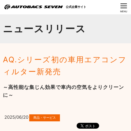
Language
公式企業サイト
CLOSE
MENU
オートバックスセブンの挑戦
ニュースリリース
会社情報
IR情報
AQ.シリーズ初の車用エアコンフ
サステナビリティ
ィルター新発売
ニュース
～高性能な集じん効果で車内の空気をよりクリーン
採用情報
に～
2025/06/20