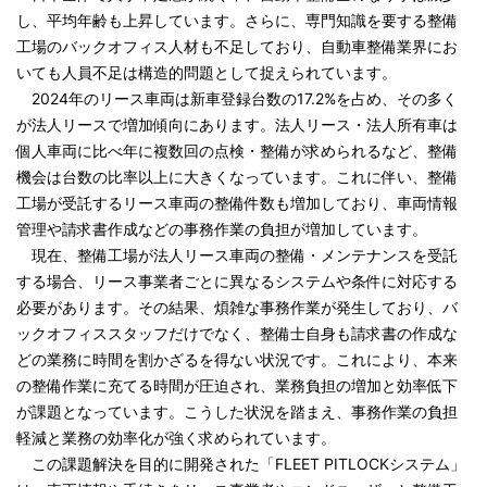
し、平均年齢も上昇しています。さらに、専門知識を要する整備
工場のバックオフィス人材も不足しており、自動車整備業界にお
いても人員不足は構造的問題として捉えられています。
2024年のリース車両は新車登録台数の17.2%を占め、その多く
が法人リースで増加傾向にあります。法人リース・法人所有車は
個人車両に比べ年に複数回の点検・整備が求められるなど、整備
機会は台数の比率以上に大きくなっています。これに伴い、整備
工場が受託するリース車両の整備件数も増加しており、車両情報
管理や請求書作成などの事務作業の負担が増加しています。
現在、整備工場が法人リース車両の整備・メンテナンスを受託
する場合、リース事業者ごとに異なるシステムや条件に対応する
必要があります。その結果、煩雑な事務作業が発生しており、バ
ックオフィススタッフだけでなく、整備士自身も請求書の作成な
どの業務に時間を割かざるを得ない状況です。これにより、本来
の整備作業に充てる時間が圧迫され、業務負担の増加と効率低下
が課題となっています。こうした状況を踏まえ、事務作業の負担
軽減と業務の効率化が強く求められています。
この課題解決を目的に開発された「FLEET PITLOCKシステム」