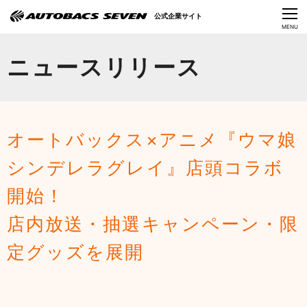
Language
公式企業サイト
CLOSE
MENU
オートバックスセブンの挑戦
ニュースリリース
会社情報
IR情報
オートバックス×アニメ『ウマ娘
サステナビリティ
シンデレラグレイ』店頭コラボ
ニュース
開始！
採用情報
店内放送・抽選キャンペーン・限
定グッズを展開