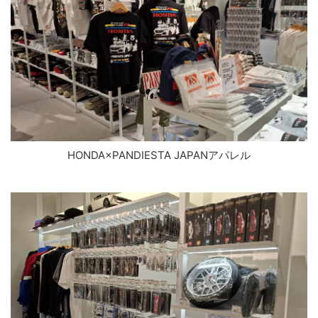
HONDA×PANDIESTA JAPANアパレル