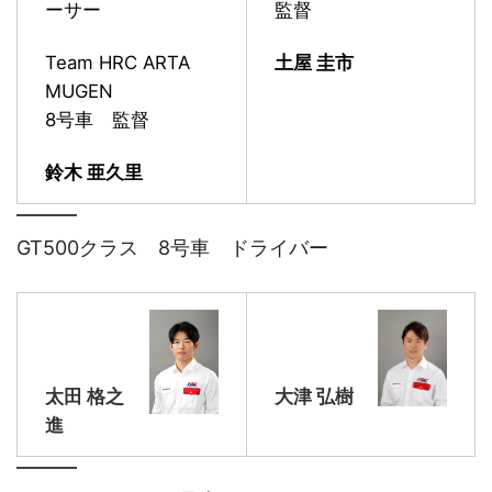
ーサー
監督
Team HRC ARTA
土屋 圭市
MUGEN
8号車 監督
鈴木 亜久里
GT500クラス 8号車 ドライバー
太田 格之
大津 弘樹
進