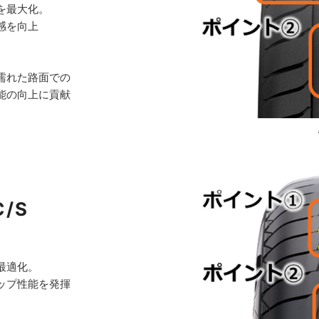
を最大化。
感を向上
濡れた路面での
能の向上に貢献
C/S
最適化。
ップ性能を発揮