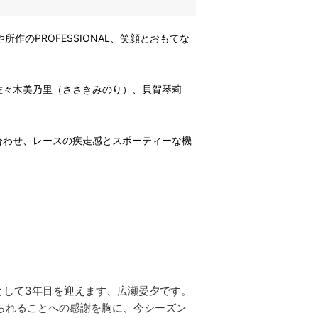
勢や所作のPROFESSIONAL、笑顔とおもてな
佐々木美乃里（ささきみのり）、貝賀琴莉
合わせ、レースの疾走感とスポーティーな機
）
LSとして3年目を迎えます、広瀬晏夕です。
られることへの感謝を胸に、今シーズン