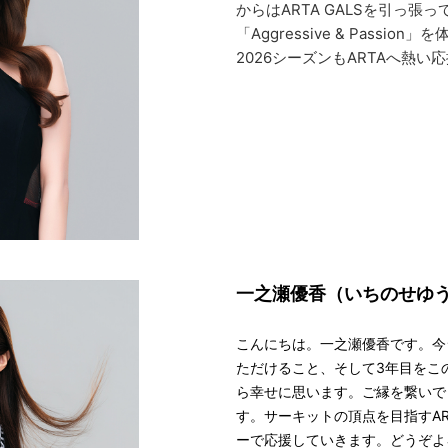
からはARTA GALSを引っ
「Aggressive & Pass
2026シーズンもARTAへ熱
一之瀬優香（いちのせゆ
こんにちは。一之瀬優香です。今シ
ただけること、そして3年目をこ
ら幸せに思います。ご縁を繋いで
す。サーキットの頂点を目指すA
ーで応援していきます。どうぞよ