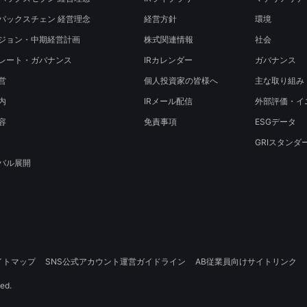
バックスチェン 経営理念
経営方針
環境
ジョン・中期経営計画
株式関連情報
社会
レート・ガバナンス
IRカレンダー
ガバナンス
営
個人投資家の皆様へ
主な取り組み
内
IRメール配信
外部評価・イ
容
免責事項
ESGデータ
GRIスタンダ
バル展開
イトマップ
SNS公式アカウント運営ガイドライン
AB従業員向けサイトリンク
ed.