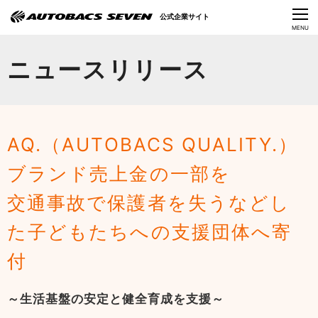
Language
公式企業サイト
CLOSE
MENU
オートバックスセブンの挑戦
ニュースリリース
会社情報
IR情報
AQ.（AUTOBACS QUALITY.）
サステナビリティ
ブランド売上金の一部を
ニュース
交通事故で保護者を失うなどし
採用情報
た子どもたちへの支援団体へ寄
付
～生活基盤の安定と健全育成を支援～