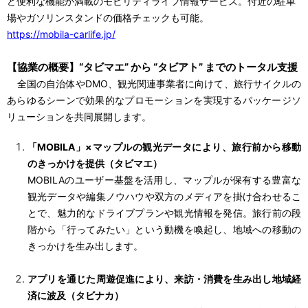
ど便利な機能が満載のモビリティライフ情報サービス。付近の駐車
場やガソリンスタンドの価格チェックも可能。
https://mobila-carlife.jp/
【協業の概要】“タビマエ” から “タビアト” までのトータル支援
全国の自治体やDMO、観光関連事業者に向けて、旅行サイクルの
あらゆるシーンで効果的なプロモーションを実現するパッケージソ
リューションを共同展開します。
「MOBILA」×マップルの観光データにより、旅行前から移動
のきっかけを提供（タビマエ）
MOBILA
のユーザー基盤を活用し、マップルが保有する豊富な
観光データや編集ノウハウや双方のメディアを掛け合わせるこ
とで、魅力的なドライブプランや観光情報を発信。旅行前の段
階から「行ってみたい」という動機を喚起し、地域への移動の
きっかけを生み出します。
アプリを通じた周遊促進により、来訪・消費を生み出し地域経
済に波及（タビナカ）