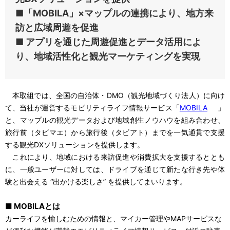
■「MOBILA」×マップルの連携により、地方来
訪と広域周遊を促進
■ アプリを通じた周遊促進とデータ活用によ
り、地域活性化と観光マーケティングを実現
本取組では、全国の自治体・DMO（観光地域づくり法人）に向け
て、当社が運営するモビリティライフ情報サービス「
MOBILA
」
と、マップルの観光データおよび地域創生ノウハウを組み合わせ、
旅行前（タビマエ）から旅行後（タビアト）までを一気通貫で支援
する観光DXソリューションを提供します。
これにより、地域における来訪促進や消費拡大を支援するととも
に、一般ユーザーに対しては、ドライブを通じて新たな行き先や体
験と出会える “出かける楽しさ” を提供してまいります。
■ MOBILAとは
カーライフを愉しむための情報と、マイカー管理やMAPサービスな