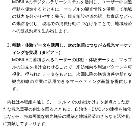
MOBILA
のデジタルラリーシステムを活用し、ユーザーの回遊
行動を促進するとともに、マップルの観光情報を活用して地域
の魅力を分かりやすく発信。
観光施設や
道の駅、飲食店などへ
の来訪を促し、現地での消費行動につなげることで、地域経済
への波及効果を生み出します。
移動・体験データを活用し、次の施策につながる観光マーケテ
ィングを実現（タビアト）
MOBILA
に蓄積されるユーザーの移動・体験データと、マップ
ルの知見を掛け合わせることで、来訪傾向や周遊パターンを可
視化。得られたデータをもとに、次回以降の施策改善や新たな
観光戦略の立案に活用できるマーケティング基盤を提供しま
す。
両社は本取組を通じて、「クルマでのお出かけ」を起点とした新
たな観光需要の創出を図るとともに、自治体・DMOとの連携を強化
しながら、持続可能な観光施策の構築と地域経済のさらなる活性化
に貢献してまいります。