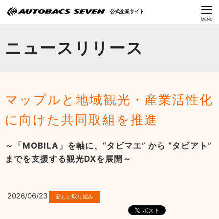
Language
公式企業サイト
CLOSE
MENU
オートバックスセブンの挑戦
ニュースリリース
会社情報
IR情報
マップルと地域観光・産業活性化
サステナビリティ
に向けた共同取組を推進
ニュース
～「MOBILA」を軸に、“タビマエ” から “タビアト”
採用情報
までを支援する観光DXを展開～
2026/06/23