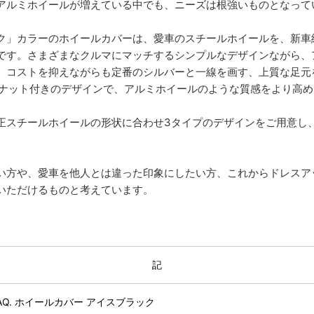
アルミホイールが増えている中でも、ニーズは根強いものとなって
ク」カラーのホイールカバーは、愛車のスチールホイールを、新車
です。さまざまなクルマにマッチするシンプルなデザインながら、
、コストを抑えながらも定番のシルバーと一線を画す、上質な足元
粧ナット付きのデザインで、アルミホイールのような質感をより高
スチールホイールの形状に合わせ3タイプのデザインをご用意し、1
。
い方や、愛車を他人とは違った印象にしたい方、これからドレスア
いただけるものと考えています。
記
AQ. ホイールカバー アイスブラック