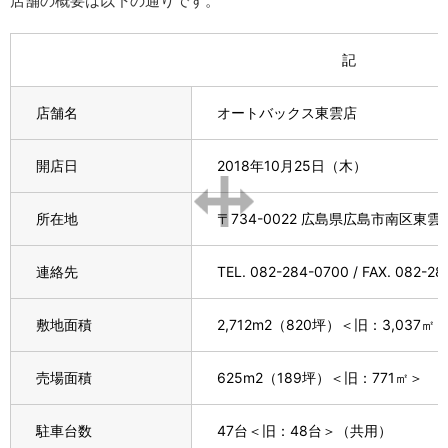
店舗の概要は以下の通りです。
記
店舗名
オートバックス東雲店
開店日
2018年10月25日（木）
所在地
〒734-0022 広島県広島市南区東雲3-
連絡先
TEL. 082-284-0700 / FAX. 082-28
敷地面積
2,712m
2
（820坪）＜旧：3,037㎡
売場面積
625m
2
（189坪）＜旧：771㎡＞
駐車台数
47台＜旧：48台＞（共用）