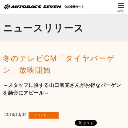
Language
公式企業サイト
CLOSE
MENU
オートバックスセブンの挑戦
ニュースリリース
会社情報
IR情報
冬のテレビCM「タイヤバーゲ
サステナビリティ
ン」放映開始
ニュース
～スタッフに扮する山口智充さんがお得なバーゲン
採用情報
を懸命にアピール～
2018/10/04