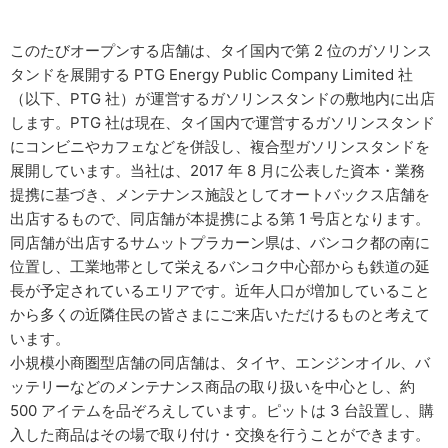
このたびオープンする店舗は、タイ国内で第 2 位のガソリンス
タンドを展開する PTG Energy Public Company Limited 社
（以下、PTG 社）が運営するガソリンスタンドの敷地内に出店
します。PTG 社は現在、タイ国内で運営するガソリンスタンド
にコンビニやカフェなどを併設し、複合型ガソリンスタンドを
展開しています。当社は、2017 年 8 月に公表した資本・業務
提携に基づき、メンテナンス施設としてオートバックス店舗を
出店するもので、同店舗が本提携による第 1 号店となります。
同店舗が出店するサムットプラカーン県は、バンコク都の南に
位置し、工業地帯として栄えるバンコク中心部からも鉄道の延
長が予定されているエリアです。近年人口が増加していること
から多くの近隣住民の皆さまにご来店いただけるものと考えて
います。
小規模小商圏型店舗の同店舗は、タイヤ、エンジンオイル、バ
ッテリーなどのメンテナンス商品の取り扱いを中心とし、約
500 アイテムを品ぞろえしています。ピットは 3 台設置し、購
入した商品はその場で取り付け・交換を行うことができます。