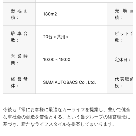
敷地面
売場面
180m
2
積：
積：
駐車台
ピット台
20台＜共用＞
数：
数：
営業時
10:00～19:00
定休日：
間：
経営母
代表取締
SIAM AUTOBACS Co., Ltd.
体：
役：
今後も「常にお客様に最適なカーライフを提案し、豊かで健全
な車社会の創造を使命とする」という当グループの経営理念に
基づき、新たなライフスタイルを提案してまいります。