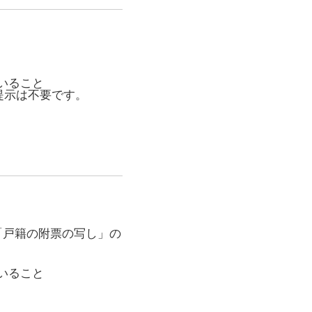
いること
の提示は不要です。
「戸籍の附票の写し」の
いること