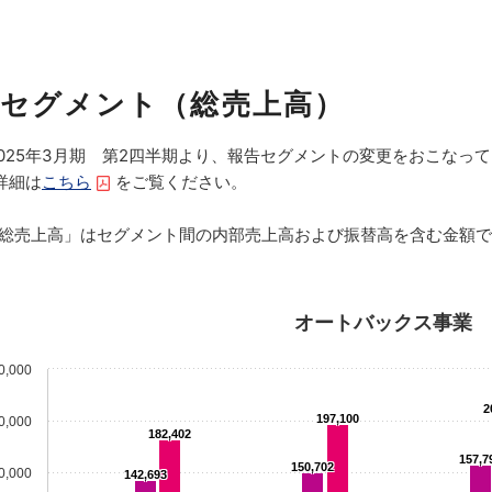
セグメント（総売上高）
 2025年3月期 第2四半期より、報告セグメントの変更をおこなっ
細は
こちら
をご覧ください。
「総売上高」はセグメント間の内部売上高および振替高を含む金額
オートバックス事業
0,000
2
197,100
0,000
182,402
157,7
150,702
0,000
142,693