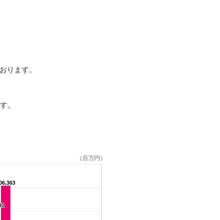
ております。
です。
（百万円）
06,363
91