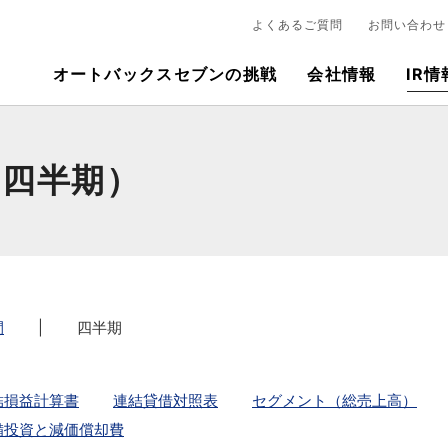
よくあるご質問
お問い合わせ
オートバックスセブンの挑戦
会社情報
IR情
（四半期）
間
|
四半期
結損益計算書
連結貸借対照表
セグメント（総売上高）
備投資と減価償却費