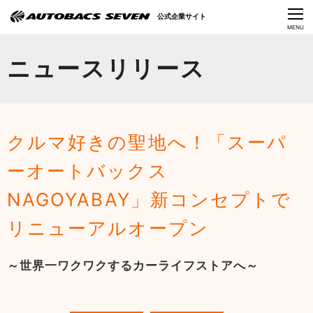
Language
公式企業サイト
CLOSE
MENU
オートバックスセブンの挑戦
ニュースリリース
会社情報
IR情報
クルマ好きの聖地へ！「スーパ
サステナビリティ
ーオートバックス
ニュース
NAGOYABAY」新コンセプトで
採用情報
リニューアルオープン
～世界一ワクワクするカーライフストアへ～