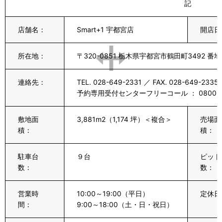
記
店舗名：
Smart+1 宇都宮店
開店日
所在地：
〒320-0851 栃木県宇都宮市鶴田町3492 番地
連絡先：
TEL. 028-649-2331 ／ FAX. 028-649-2335
予約専用受付センターフリーコール ： 0800-111
敷地面
3,881m2（1,174 坪）＜複合＞
売場面
積：
積：
駐車台
９台
ピット
数：
数：
営業時
10:00～19:00（平日）
定休日
間：
9:00～18:00（土・日・祝日）